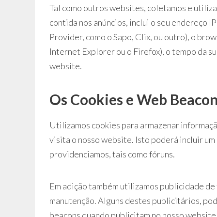
Tal como outros websites, coletamos e utiliz
contida nos anúncios, inclui o seu endereço IP
Provider, como o Sapo, Clix, ou outro), o brow
Internet Explorer ou o Firefox), o tempo da su
website.
Os Cookies e Web Beaco
Utilizamos cookies para armazenar informaçã
visita o nosso website. Isto poderá incluir u
providenciamos, tais como fóruns.
Em adição também utilizamos publicidade de 
manutenção. Alguns destes publicitários, pod
beacons quando publicitam no nosso website, 