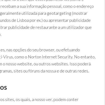
recebam a sua informação pessoal, como o endereço
 é geralmente utilizada para geotargeting (mostrar
iundos de Lisboa por ex.) ou apresentar publicidade
trar publicidade de restaurante a um utilizador que
.
ies, nas opções do seu browser, ou efetuando
-Virus, como o Norton Internet Security. No entanto,
m o nosso website, ou outros websites. Isso poderá
gramas, sites ou fóruns da nossa e de outras redes.
ros
s sites, os quais, a nosso ver, podem conter