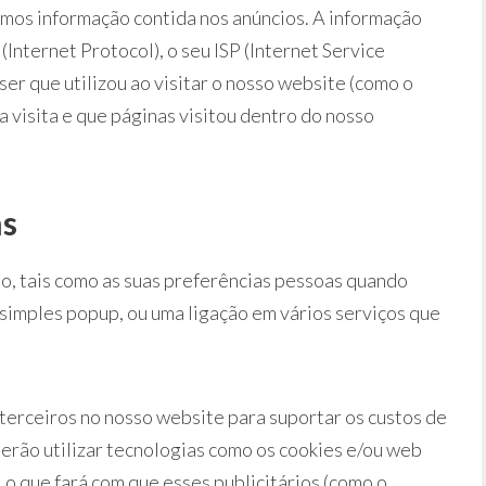
amos informação contida nos anúncios. A informação
 (Internet Protocol), o seu ISP (Internet Service
ser que utilizou ao visitar o nosso website (como o
a visita e que páginas visitou dentro do nosso
ns
o, tais como as suas preferências pessoas quando
m simples popup, ou uma ligação em vários serviços que
terceiros no nosso website para suportar os custos de
erão utilizar tecnologias como os cookies e/ou web
o que fará com que esses publicitários (como o